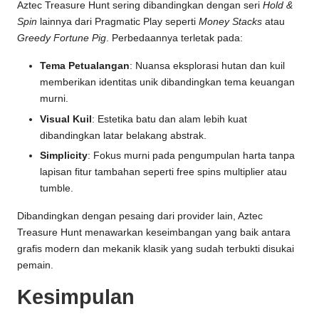
Aztec Treasure Hunt sering dibandingkan dengan seri
Hold &
Spin
lainnya dari Pragmatic Play seperti
Money Stacks
atau
Greedy Fortune Pig
. Perbedaannya terletak pada:
Tema Petualangan
: Nuansa eksplorasi hutan dan kuil
memberikan identitas unik dibandingkan tema keuangan
murni.
Visual Kuil
: Estetika batu dan alam lebih kuat
dibandingkan latar belakang abstrak.
Simplicity
: Fokus murni pada pengumpulan harta tanpa
lapisan fitur tambahan seperti free spins multiplier atau
tumble.
Dibandingkan dengan pesaing dari provider lain, Aztec
Treasure Hunt menawarkan keseimbangan yang baik antara
grafis modern dan mekanik klasik yang sudah terbukti disukai
pemain.
Kesimpulan