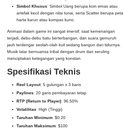
Simbol Khusus
: Simbol Uang berupa koin emas atau
artefak kecil dengan nilai tunai, serta Scatter berupa peta
harta karun atau kompas kuno.
Animasi dalam game ini sangat imersif; saat kemenangan
terjadi, debu-debu batu berterbangan, dan suara gemuruh
jauh terdengar seolah-olah kuil sedang bangun dari tidurnya.
Musik latar bernuansa tribal dengan drum dan seruling
menciptakan ketegangan yang konstan.
Spesifikasi Teknis
Reel Layout
: 5 gulungan x 3 baris
Paylines
: 20 garis pembayaran tetap
RTP (Return to Player)
: 96.50%
Volatilitas
: High (Tinggi)
Taruhan Minimum
: $0.20
Taruhan Maksimum
: $100