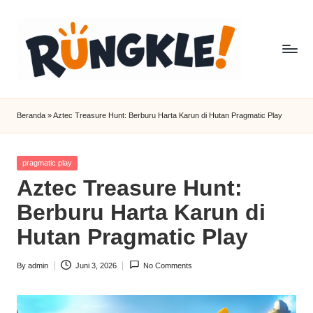
Skip
to
content
R
Best
Slot
U
Beranda
»
Aztec Treasure Hunt: Berburu Harta Karun di Hutan Pragmatic Play
Article
N
G
Posted
pragmatic play
in
Aztec Treasure Hunt:
K
Berburu Harta Karun di
L
Hutan Pragmatic Play
E
:
By
admin
Juni 3, 2026
No Comments
Posted
B
by
E