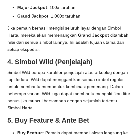
Major Jackpot
: 100x taruhan
Grand Jackpot
: 1,000x taruhan
Jika pemain berhasil mengisi seluruh layar dengan Simbol
Harta, mereka akan memenangkan
Grand Jackpot
ditambah
nilai dari semua simbol lainnya. Ini adalah tujuan utama dari
setiap ekspedisi.
4. Simbol Wild (Penjelajah)
Simbol Wild berupa karakter penjelajah atau arkeolog dengan
topi fedora. Wild dapat menggantikan semua simbol reguler
untuk membantu membentuk kombinasi pemenang. Dalam
beberapa varian, Wild juga dapat membantu mengaktifkan fitur
bonus jika muncul bersamaan dengan sejumlah tertentu
Simbol Harta.
5. Buy Feature & Ante Bet
Buy Feature
: Pemain dapat membeli akses langsung ke