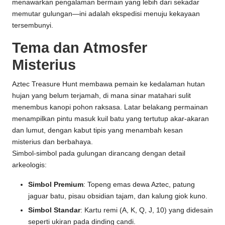
S
menawarkan pengalaman bermain yang lebih dari sekadar
memutar gulungan—ini adalah ekspedisi menuju kekayaan
tersembunyi.
Tema dan Atmosfer
Misterius
Aztec Treasure Hunt
membawa pemain ke kedalaman hutan
hujan yang belum terjamah, di mana sinar matahari sulit
menembus kanopi pohon raksasa. Latar belakang permainan
menampilkan pintu masuk kuil batu yang tertutup akar-akaran
dan lumut, dengan kabut tipis yang menambah kesan
misterius dan berbahaya.
Simbol-simbol pada gulungan dirancang dengan detail
arkeologis:
Simbol Premium
: Topeng emas dewa Aztec, patung
jaguar batu, pisau obsidian tajam, dan kalung giok kuno.
Simbol Standar
: Kartu remi (A, K, Q, J, 10) yang didesain
seperti ukiran pada dinding candi.