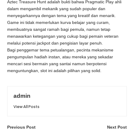
Aztec Treasure Hunt adalah bukti bahwa Pragmatic Play ahli
dalam mengambil mekanik yang sudah populer dan
menyegarkannya dengan tema yang kreatif dan menarik.
Game ini tidak memerlukan kurva belajar yang curam,
membuatnya sangat ramah bagi pemula, namun tetap
menawarkan ketegangan yang cukup bagi pemain veteran
melalui potensi jackpot dan pengisian layar penuh.
Bagi penggemar tema petualangan, pecinta mekanisme
pengumpulan hadiah instan, atau mereka yang sekadar
mencari sesi bermain yang santai namun berpotensi
menguntungkan, slot ini adalah pilihan yang solid.
admin
View All Posts
Post
Previous Post
Next Post