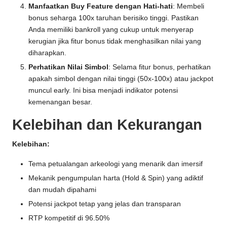
Manfaatkan Buy Feature dengan Hati-hati
: Membeli
bonus seharga 100x taruhan berisiko tinggi. Pastikan
Anda memiliki bankroll yang cukup untuk menyerap
kerugian jika fitur bonus tidak menghasilkan nilai yang
diharapkan.
Perhatikan Nilai Simbol
: Selama fitur bonus, perhatikan
apakah simbol dengan nilai tinggi (50x-100x) atau jackpot
muncul early. Ini bisa menjadi indikator potensi
kemenangan besar.
Kelebihan dan Kekurangan
Kelebihan:
Tema petualangan arkeologi yang menarik dan imersif
Mekanik pengumpulan harta (Hold & Spin) yang adiktif
dan mudah dipahami
Potensi jackpot tetap yang jelas dan transparan
RTP kompetitif di 96.50%