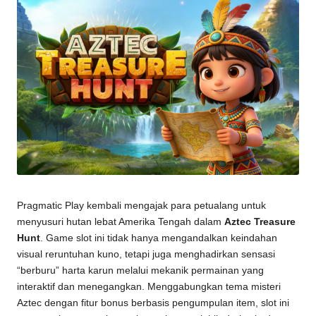
S
T
S
L
O
T
U
P
Pragmatic Play kembali mengajak para petualang untuk
D
menyusuri hutan lebat Amerika Tengah dalam
Aztec Treasure
Hunt
. Game slot ini tidak hanya mengandalkan keindahan
A
visual reruntuhan kuno, tetapi juga menghadirkan sensasi
T
“berburu” harta karun melalui mekanik permainan yang
interaktif dan menegangkan. Menggabungkan tema misteri
E
Aztec dengan fitur bonus berbasis pengumpulan item, slot ini