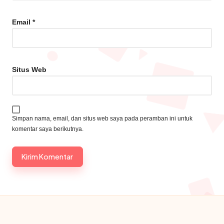
Email
*
Situs Web
Simpan nama, email, dan situs web saya pada peramban ini untuk
komentar saya berikutnya.