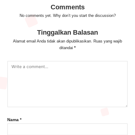
Comments
No comments yet. Why don’t you start the discussion?
Tinggalkan Balasan
Alamat email Anda tidak akan dipublikasikan.
Ruas yang wajib
ditandai
*
Nama
*