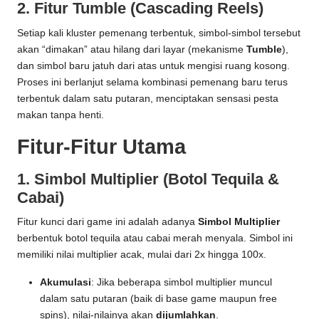
2. Fitur Tumble (Cascading Reels)
Setiap kali kluster pemenang terbentuk, simbol-simbol tersebut
akan “dimakan” atau hilang dari layar (mekanisme
Tumble
),
dan simbol baru jatuh dari atas untuk mengisi ruang kosong.
Proses ini berlanjut selama kombinasi pemenang baru terus
terbentuk dalam satu putaran, menciptakan sensasi pesta
makan tanpa henti.
Fitur-Fitur Utama
1. Simbol Multiplier (Botol Tequila &
Cabai)
Fitur kunci dari game ini adalah adanya
Simbol Multiplier
berbentuk botol tequila atau cabai merah menyala. Simbol ini
memiliki nilai multiplier acak, mulai dari 2x hingga 100x.
Akumulasi
: Jika beberapa simbol multiplier muncul
dalam satu putaran (baik di base game maupun free
spins), nilai-nilainya akan
dijumlahkan
.