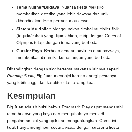
Tema Kuliner/Budaya
: Nuansa fiesta Meksiko
memberikan estetika yang lebih dewasa dan unik
dibandingkan tema permen atau dewa.
Sistem Multiplier
: Menggunakan simbol multiplier fisik
(tequila/cabai) yang dijumlahkan, mirip dengan Gates of
Olympus tetapi dengan tema yang berbeda.
Cluster Pays
: Berbeda dengan paylines atau payways,
memberikan dinamika kemenangan yang berbeda.
Dibandingkan dengan slot bertema makanan lainnya seperti
Running Sushi
, Big Juan menonjol karena energi pestanya
yang lebih tinggi dan karakter utama yang kuat.
Kesimpulan
Big Juan adalah bukti bahwa Pragmatic Play dapat mengambil
tema budaya yang kaya dan mengubahnya menjadi
pengalaman slot yang epik dan menguntungkan. Game ini
tidak hanya menghibur secara visual dengan suasana fiesta