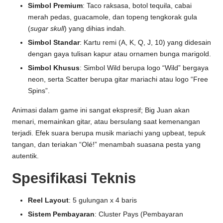
Simbol Premium
: Taco raksasa, botol tequila, cabai
merah pedas, guacamole, dan topeng tengkorak gula
(
sugar skull
) yang dihias indah.
Simbol Standar
: Kartu remi (A, K, Q, J, 10) yang didesain
dengan gaya tulisan kapur atau ornamen bunga marigold.
Simbol Khusus
: Simbol Wild berupa logo “Wild” bergaya
neon, serta Scatter berupa gitar mariachi atau logo “Free
Spins”.
Animasi dalam game ini sangat ekspresif; Big Juan akan
menari, memainkan gitar, atau bersulang saat kemenangan
terjadi. Efek suara berupa musik mariachi yang upbeat, tepuk
tangan, dan teriakan “Olé!” menambah suasana pesta yang
autentik.
Spesifikasi Teknis
Reel Layout
: 5 gulungan x 4 baris
Sistem Pembayaran
: Cluster Pays (Pembayaran