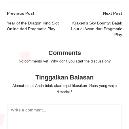
Post
Previous Post
Next Post
navigation
Year of the Dragon King Slot
Kraken’s Sky Bounty: Bajak
Online dari Pragmatic Play
Laut di Awan dari Pragmatic
Play
Comments
No comments yet. Why don’t you start the discussion?
Tinggalkan Balasan
Alamat email Anda tidak akan dipublikasikan.
Ruas yang wajib
ditandai
*