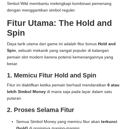
Simbol Wild membantu melengkapi kombinasi pemenang
dengan menggantikan simbol reguler.
Fitur Utama: The Hold and
Spin
Daya tarik utama dari game ini adalah fitur bonus
Hold and
Spin
, sebuah mekanik yang sangat populer di kalangan
pemain slot modern karena potensi kemenangannya yang
besar.
1. Memicu Fitur Hold and Spin
Fitur ini diaktifkan ketika pemain berhasil mendaratkan
6 atau
lebih Simbol Money
di mana saja pada layar dalam satu
putaran.
2. Proses Selama Fitur
Semua Simbol Money yang memicu fitur akan
terkunci
(hold)
di posisinya masing-masing.