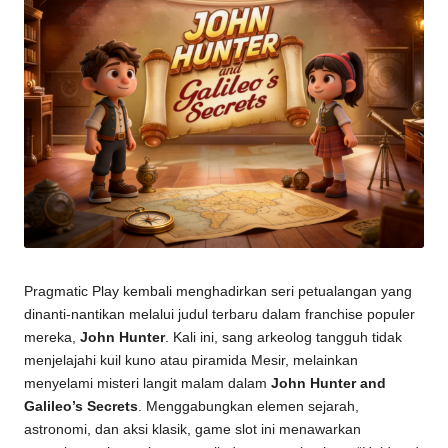
S
T
S
L
O
T
U
P
Pragmatic Play kembali menghadirkan seri petualangan yang
D
dinanti-nantikan melalui judul terbaru dalam franchise populer
mereka,
John Hunter
. Kali ini, sang arkeolog tangguh tidak
A
menjelajahi kuil kuno atau piramida Mesir, melainkan
T
menyelami misteri langit malam dalam
John Hunter and
Galileo’s Secrets
. Menggabungkan elemen sejarah,
E
astronomi, dan aksi klasik, game slot ini menawarkan