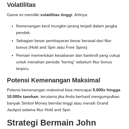
Volatilitas
Game ini memiliki
volatilitas tinggi
. Artinya:
Kemenangan kecil mungkin jarang terjadi dalam jangka
pendek.
Sebagian besar pembayaran besar berasal dari fitur
bonus (Hold and Spin atau Free Spins).
Pemain memerlukan kesabaran dan bankroll yang cukup
untuk menahan periode “kering” sebelum fitur bonus
terpicu.
Potensi Kemenangan Maksimal
Potensi kemenangan maksimal bisa mencapai
5.000x hingga
10.000x taruhan
, terutama jika Anda berhasil mengumpulkan
banyak Simbol Money bernilai tinggi atau meraih Grand
Jackpot selama fitur Hold and Spin.
Strategi Bermain John