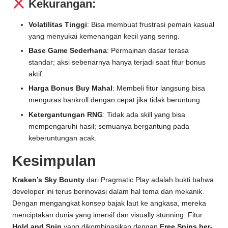
Kekurangan:
Volatilitas Tinggi
: Bisa membuat frustrasi pemain kasual
yang menyukai kemenangan kecil yang sering.
Base Game Sederhana
: Permainan dasar terasa
standar; aksi sebenarnya hanya terjadi saat fitur bonus
aktif.
Harga Bonus Buy Mahal
: Membeli fitur langsung bisa
menguras bankroll dengan cepat jika tidak beruntung.
Ketergantungan RNG
: Tidak ada skill yang bisa
mempengaruhi hasil; semuanya bergantung pada
keberuntungan acak.
Kesimpulan
Kraken’s Sky Bounty
dari Pragmatic Play adalah bukti bahwa
developer ini terus berinovasi dalam hal tema dan mekanik.
Dengan mengangkat konsep bajak laut ke angkasa, mereka
menciptakan dunia yang imersif dan visually stunning. Fitur
Hold and Spin
yang dikombinasikan dengan
Free Spins ber-