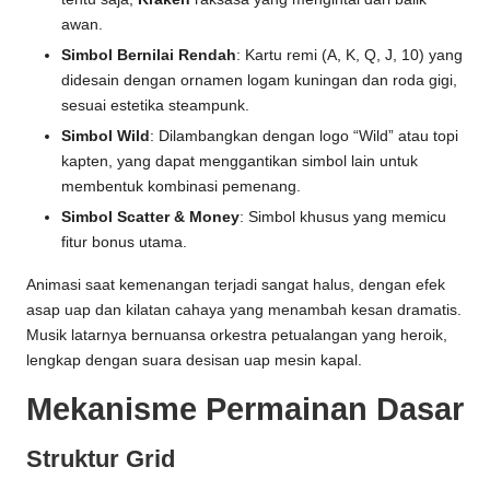
awan.
Simbol Bernilai Rendah
: Kartu remi (A, K, Q, J, 10) yang
didesain dengan ornamen logam kuningan dan roda gigi,
sesuai estetika steampunk.
Simbol Wild
: Dilambangkan dengan logo “Wild” atau topi
kapten, yang dapat menggantikan simbol lain untuk
membentuk kombinasi pemenang.
Simbol Scatter & Money
: Simbol khusus yang memicu
fitur bonus utama.
Animasi saat kemenangan terjadi sangat halus, dengan efek
asap uap dan kilatan cahaya yang menambah kesan dramatis.
Musik latarnya bernuansa orkestra petualangan yang heroik,
lengkap dengan suara desisan uap mesin kapal.
Mekanisme Permainan Dasar
Struktur Grid