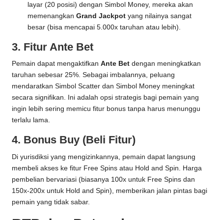
layar (20 posisi) dengan Simbol Money, mereka akan
memenangkan
Grand Jackpot
yang nilainya sangat
besar (bisa mencapai 5.000x taruhan atau lebih).
3. Fitur Ante Bet
Pemain dapat mengaktifkan
Ante Bet
dengan meningkatkan
taruhan sebesar 25%. Sebagai imbalannya, peluang
mendaratkan Simbol Scatter dan Simbol Money meningkat
secara signifikan. Ini adalah opsi strategis bagi pemain yang
ingin lebih sering memicu fitur bonus tanpa harus menunggu
terlalu lama.
4. Bonus Buy (Beli Fitur)
Di yurisdiksi yang mengizinkannya, pemain dapat langsung
membeli akses ke fitur Free Spins atau Hold and Spin. Harga
pembelian bervariasi (biasanya 100x untuk Free Spins dan
150x-200x untuk Hold and Spin), memberikan jalan pintas bagi
pemain yang tidak sabar.