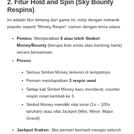
2. Fitur Hold and Spin (Sky Bounty
Respins)
Ini adalah fitur bintang dari game ini, mirip dengan mekanik
populer seperti “Money Respin” namun dengan tema udara.
Pemicu
: Mendaratkan
6 atau lebih Simbol
Money/Bounty
(berupa koin emas atau kantong harta)
secara bersamaan.
Proses
:
Semua Simbol Money terkunci di tempatnya.
Pemain mendapatkan
3 respin awal
.
Setiap kali Simbol Money baru mendarat, counter
respin reset kembali ke 3.
Simbol Money memiliki nilai tunai (1x – 100x
taruhan) atau nilai Jackpot (Mini, Minor, Major,
Grand).
Jackpot Kraken
: Jika pemain berhasil mengisi seluruh