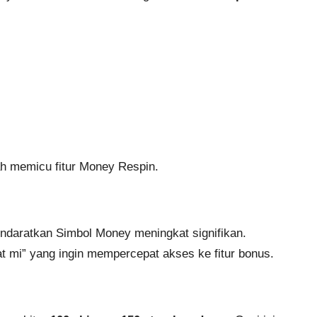
h memicu fitur Money Respin.
daratkan Simbol Money meningkat signifikan.
t mi” yang ingin mempercepat akses ke fitur bonus.