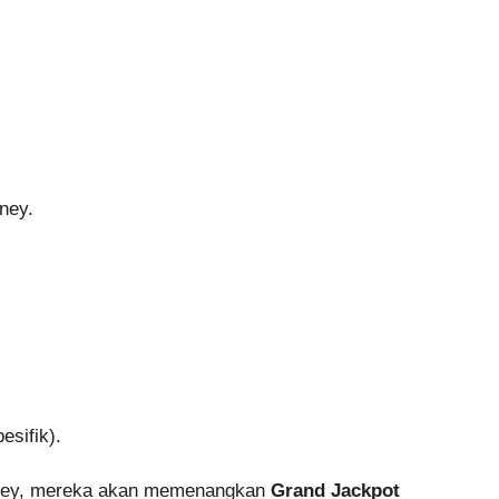
oney.
esifik).
 Money, mereka akan memenangkan
Grand Jackpot