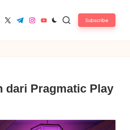
Subscribe
cebook.com
twitter.com
t.me
instagram.com
youtube.com
dari Pragmatic Play