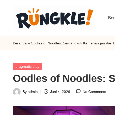
Skip
Ber
to
content
R
Best
Slot
U
Beranda
»
Oodles of Noodles: Semangkuk Kemenangan dari P
Article
N
G
Posted
pragmatic play
in
Oodles of Noodles:
K
L
By
admin
Juni 4, 2026
No Comments
Posted
E
by
: