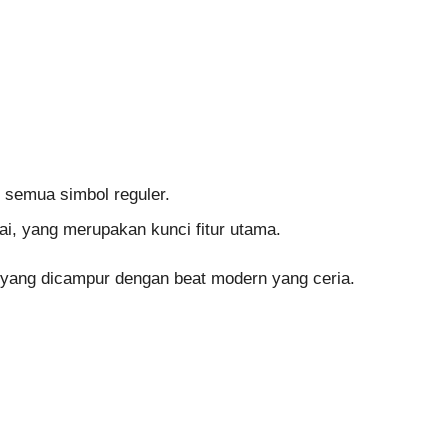
 semua simbol reguler.
ai, yang merupakan kunci fitur utama.
 yang dicampur dengan beat modern yang ceria.