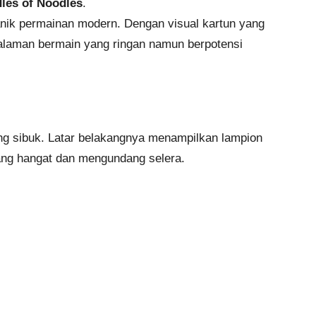
les of Noodles
.
nik permainan modern. Dengan visual kartun yang
aman bermain yang ringan namun berpotensi
g sibuk. Latar belakangnya menampilkan lampion
ang hangat dan mengundang selera.