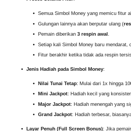
Semua Simbol Money yang memicu fitur 
Gulungan lainnya akan berputar ulang (
res
Pemain diberikan
3 respin awal
.
Setiap kali Simbol Money baru mendarat, 
Fitur berakhir ketika tidak ada respin ters
Jenis Hadiah pada Simbol Money
:
Nilai Tunai Tetap
: Mulai dari 1x hingga 10
Mini Jackpot
: Hadiah kecil yang konsiste
Major Jackpot
: Hadiah menengah yang sig
Grand Jackpot
: Hadiah terbesar, biasanya
Layar Penuh (Full Screen Bonus)
: Jika pema