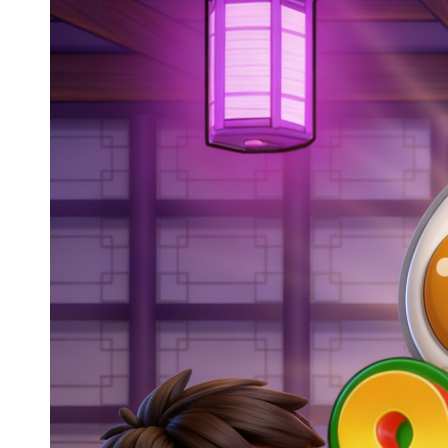
B
E
S
T
S
L
O
T
U
P