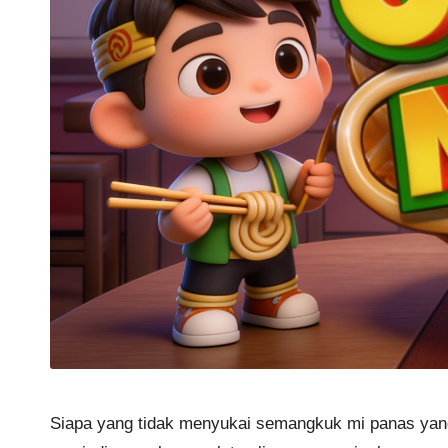
D
A
T
E
S
Siapa yang tidak menyukai semangkuk mi panas yan