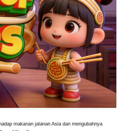
rhadap makanan jalanan Asia dan mengubahnya