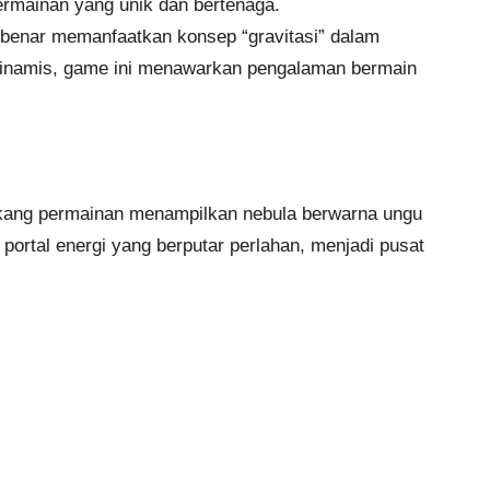
ermainan yang unik dan bertenaga.
benar memanfaatkan konsep “gravitasi” dalam
 dinamis, game ini menawarkan pengalaman bermain
kang permainan menampilkan nebula berwarna ungu
u portal energi yang berputar perlahan, menjadi pusat