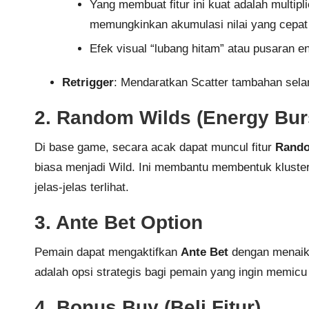
Yang membuat fitur ini kuat adalah multipli
memungkinkan akumulasi nilai yang cepat
Efek visual “lubang hitam” atau pusaran 
Retrigger
: Mendaratkan Scatter tambahan sela
2. Random Wilds (Energy Bur
Di base game, secara acak dapat muncul fitur
Rando
biasa menjadi Wild. Ini membantu membentuk kluste
jelas-jelas terlihat.
3. Ante Bet Option
Pemain dapat mengaktifkan
Ante Bet
dengan menaikk
adalah opsi strategis bagi pemain yang ingin memicu 
4. Bonus Buy (Beli Fitur)