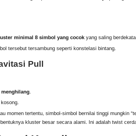
luster minimal 8 simbol yang cocok
yang saling berdekatan
mbol tersebut tersambung seperti konstelasi bintang.
vitasi Pull
 menghilang
.
g kosong.
au momen tertentu, simbol-simbol bernilai tinggi mungkin “t
bentuknya kluster besar secara alami. Ini adalah twist cer