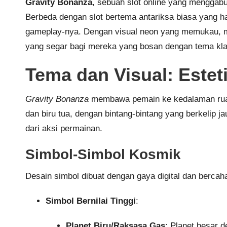
Gravity Bonanza
, sebuah slot online yang menggab
Berbeda dengan slot bertema antariksa biasa yang h
gameplay-nya. Dengan visual neon yang memukau, mu
yang segar bagi mereka yang bosan dengan tema kla
Tema dan Visual: Estet
Gravity Bonanza
membawa pemain ke kedalaman ruan
dan biru tua, dengan bintang-bintang yang berkelip ja
dari aksi permainan.
Simbol-Simbol Kosmik
Desain simbol dibuat dengan gaya digital dan bercah
Simbol Bernilai Tinggi
:
Planet Biru/Raksasa Gas
: Planet besar d