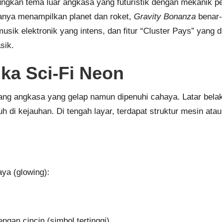
ungkan tema luar angkasa yang futuristik dengan mekanik p
anya menampilkan planet dan roket,
Gravity Bonanza
benar-
sik elektronik yang intens, dan fitur “Cluster Pays” yang
sik.
ika Sci-Fi Neon
g angkasa yang gelap namun dipenuhi cahaya. Latar bela
uh di kejauhan. Di tengah layar, terdapat struktur mesin ata
aya (glowing):
engan cincin (simbol tertinggi).