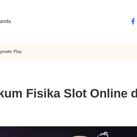
anda
fa
gmatic Play
um Fisika Slot Online d