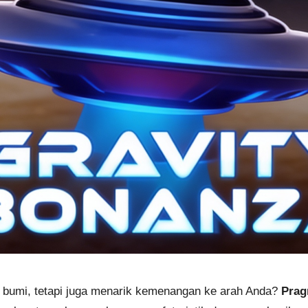
di bumi, tetapi juga menarik kemenangan ke arah Anda?
Prag