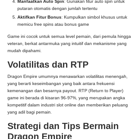
Manfaatkan Auto Spin
: Gunakan fitur auto spin untuk
putaran otomatis dengan jumlah tertentu
Aktifkan Fitur Bonus
: Kumpulkan simbol khusus untuk
memicu free spins atau bonus game
Game ini cocok untuk semua level pemain, dari pemula hingga
veteran, berkat antarmuka yang intuitif dan mekanisme yang
mudah dipahami.
Volatilitas dan RTP
Dragon Empire umumnya menawarkan volatilitas menengah,
yang berarti keseimbangan yang baik antara frekuensi
kemenangan dan besarnya payout. RTP (Return to Player)
game ini berada di kisaran 96-97%, yang merupakan angka
kompetitif dalam industri slot online dan memberikan peluang
yang adil bagi pemain.
Strategi dan Tips Bermain
Dragon Empire