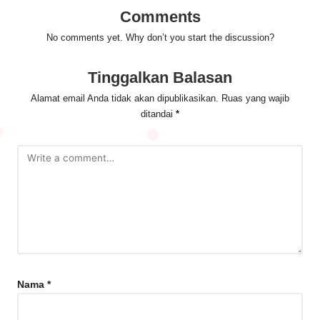
Comments
No comments yet. Why don’t you start the discussion?
Tinggalkan Balasan
Alamat email Anda tidak akan dipublikasikan.
Ruas yang wajib
ditandai
*
Nama
*