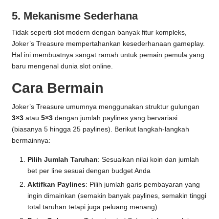
5.
Mekanisme Sederhana
Tidak seperti slot modern dengan banyak fitur kompleks,
Joker’s Treasure mempertahankan kesederhanaan gameplay.
Hal ini membuatnya sangat ramah untuk pemain pemula yang
baru mengenal dunia slot online.
Cara Bermain
Joker’s Treasure umumnya menggunakan struktur gulungan
3×3
atau
5×3
dengan jumlah paylines yang bervariasi
(biasanya 5 hingga 25 paylines). Berikut langkah-langkah
bermainnya:
Pilih Jumlah Taruhan
: Sesuaikan nilai koin dan jumlah
bet per line sesuai dengan budget Anda
Aktifkan Paylines
: Pilih jumlah garis pembayaran yang
ingin dimainkan (semakin banyak paylines, semakin tinggi
total taruhan tetapi juga peluang menang)