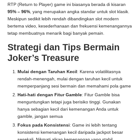
RTP (Return to Player) game ini biasanya berada di kisaran
95% – 96%
, yang merupakan angka standar untuk slot klasik.
Meskipun sedikit lebih rendah dibandingkan slot modern
bertema video, kesederhanaan dan frekuensi kemenangannya
tetap membuatnya menarik bagi banyak pemain.
Strategi dan Tips Bermain
Joker’s Treasure
Mulai dengan Taruhan Kecil
: Karena volatilitasnya
rendah-menengah, mulai dengan taruhan kecil untuk
memperpanjang sesi bermain dan memahami pola game
Hati-hati dengan Fitur Gamble
: Fitur Gamble bisa
menguntungkan tetapi juga berisiko tinggi. Gunakan
hanya sebagian kecil dari kemenangan Anda untuk
gamble, jangan semua
Fokus pada Konsistensi
: Game ini lebih tentang
konsistensi kemenangan kecil daripada jackpot besar
sesekali. Nikmati aliran kemenangan yang stabil