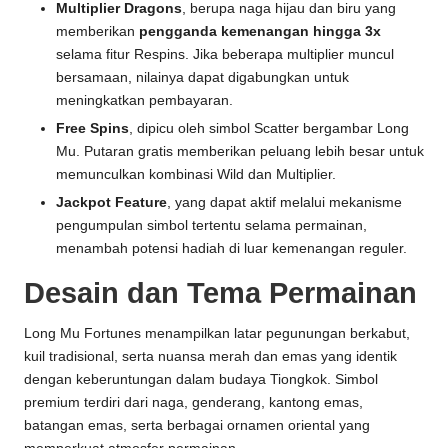
Multiplier Dragons
, berupa naga hijau dan biru yang
memberikan
pengganda kemenangan hingga 3x
selama fitur Respins. Jika beberapa multiplier muncul
bersamaan, nilainya dapat digabungkan untuk
meningkatkan pembayaran.
Free Spins
, dipicu oleh simbol Scatter bergambar Long
Mu. Putaran gratis memberikan peluang lebih besar untuk
memunculkan kombinasi Wild dan Multiplier.
Jackpot Feature
, yang dapat aktif melalui mekanisme
pengumpulan simbol tertentu selama permainan,
menambah potensi hadiah di luar kemenangan reguler.
Desain dan Tema Permainan
Long Mu Fortunes menampilkan latar pegunungan berkabut,
kuil tradisional, serta nuansa merah dan emas yang identik
dengan keberuntungan dalam budaya Tiongkok. Simbol
premium terdiri dari naga, genderang, kantong emas,
batangan emas, serta berbagai ornamen oriental yang