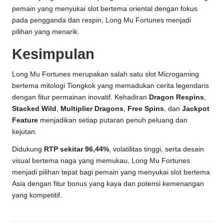
pemain yang menyukai slot bertema oriental dengan fokus
pada pengganda dan respin, Long Mu Fortunes menjadi
pilihan yang menarik.
Kesimpulan
Long Mu Fortunes merupakan salah satu slot Microgaming
bertema mitologi Tiongkok yang memadukan cerita legendaris
dengan fitur permainan inovatif. Kehadiran
Dragon Respins
,
Stacked Wild
,
Multiplier Dragons
,
Free Spins
, dan
Jackpot
Feature
menjadikan setiap putaran penuh peluang dan
kejutan.
Didukung
RTP sekitar 96,44%
, volatilitas tinggi, serta desain
visual bertema naga yang memukau, Long Mu Fortunes
menjadi pilihan tepat bagi pemain yang menyukai slot bertema
Asia dengan fitur bonus yang kaya dan potensi kemenangan
yang kompetitif.