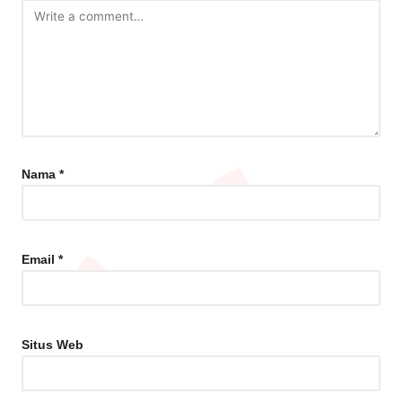
Nama
*
Email
*
Situs Web