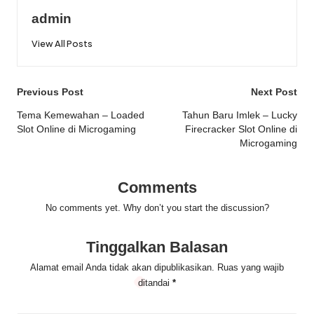
admin
View All Posts
Post
Previous Post
Next Post
navigation
Tema Kemewahan – Loaded
Tahun Baru Imlek – Lucky
Slot Online di Microgaming
Firecracker Slot Online di
Microgaming
Comments
No comments yet. Why don’t you start the discussion?
Tinggalkan Balasan
Alamat email Anda tidak akan dipublikasikan.
Ruas yang wajib
ditandai
*