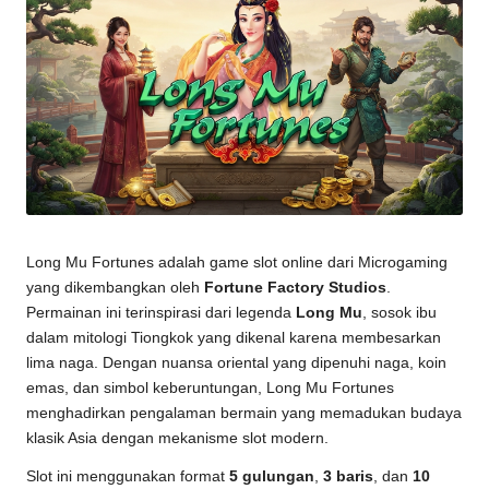
S
T
S
L
O
T
U
Long Mu Fortunes
adalah game slot online dari Microgaming
yang dikembangkan oleh
Fortune Factory Studios
.
P
Permainan ini terinspirasi dari legenda
Long Mu
, sosok ibu
D
dalam mitologi Tiongkok yang dikenal karena membesarkan
lima naga. Dengan nuansa oriental yang dipenuhi naga, koin
A
emas, dan simbol keberuntungan,
Long Mu Fortunes
T
menghadirkan pengalaman bermain yang memadukan budaya
klasik Asia dengan mekanisme slot modern.
E
Slot ini menggunakan format
5 gulungan
,
3 baris
, dan
10