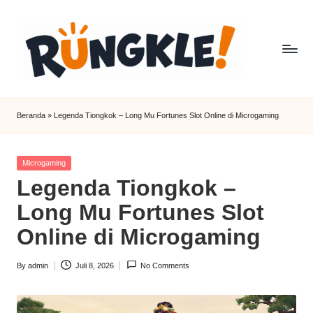
Skip
to
content
R
Best
Slot
U
Beranda
»
Legenda Tiongkok – Long Mu Fortunes Slot Online di Microgaming
Article
N
G
Posted
Microgaming
in
Legenda Tiongkok –
K
Long Mu Fortunes Slot
L
Online di Microgaming
E
:
By
admin
Juli 8, 2026
No Comments
Posted
B
by
E