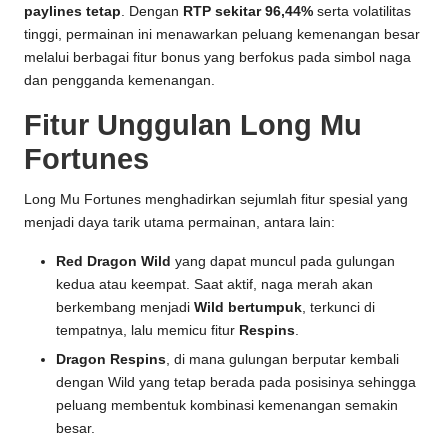
S
paylines tetap
. Dengan
RTP sekitar 96,44%
serta volatilitas
tinggi, permainan ini menawarkan peluang kemenangan besar
melalui berbagai fitur bonus yang berfokus pada simbol naga
dan pengganda kemenangan.
Fitur Unggulan Long Mu
Fortunes
Long Mu Fortunes menghadirkan sejumlah fitur spesial yang
menjadi daya tarik utama permainan, antara lain:
Red Dragon Wild
yang dapat muncul pada gulungan
kedua atau keempat. Saat aktif, naga merah akan
berkembang menjadi
Wild bertumpuk
, terkunci di
tempatnya, lalu memicu fitur
Respins
.
Dragon Respins
, di mana gulungan berputar kembali
dengan Wild yang tetap berada pada posisinya sehingga
peluang membentuk kombinasi kemenangan semakin
besar.