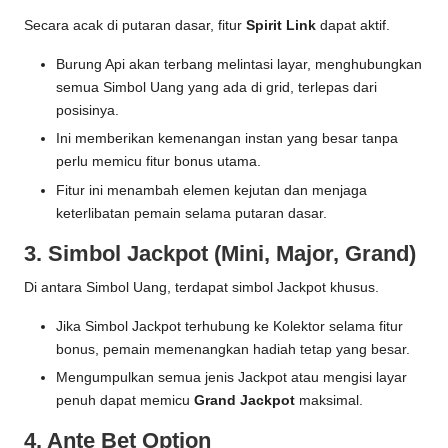
Secara acak di putaran dasar, fitur
Spirit Link
dapat aktif.
Burung Api akan terbang melintasi layar, menghubungkan
semua Simbol Uang yang ada di grid, terlepas dari
posisinya.
Ini memberikan kemenangan instan yang besar tanpa
perlu memicu fitur bonus utama.
Fitur ini menambah elemen kejutan dan menjaga
keterlibatan pemain selama putaran dasar.
3. Simbol Jackpot (Mini, Major, Grand)
Di antara Simbol Uang, terdapat simbol Jackpot khusus.
Jika Simbol Jackpot terhubung ke Kolektor selama fitur
bonus, pemain memenangkan hadiah tetap yang besar.
Mengumpulkan semua jenis Jackpot atau mengisi layar
penuh dapat memicu
Grand Jackpot
maksimal.
4. Ante Bet Option