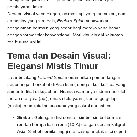
S
pembayaran instan.
Dengan visual yang elegan, animasi api yang memukau, dan
gameplay yang strategis,
Firebird Spirit
menawarkan
pengalaman bermain yang segar bagi mereka yang bosan
dengan format slot konvensional. Mari kita jelajahi kekuatan
roh burung api ini.
Tema dan Desain Visual:
Elegansi Mistis Timur
Latar belakang
Firebird Spirit
menampilkan pemandangan
pegunungan berkabut di Asia kuno, dengan kuil-kuil tua yang
samar terlihat di kejauhan. Nuansa warnanya didominasi oleh
merah menyala (api), emas (kekayaan), dan ungu gelap
(mistis), menciptakan suasana yang sakral dan intens.
Simbol:
Gulungan diisi dengan simbol-simbol bernilai
rendah berupa kartu remi (10-A) dengan desain kaligrafi
Asia. Simbol bernilai tinggi mencakup artefak suci seperti