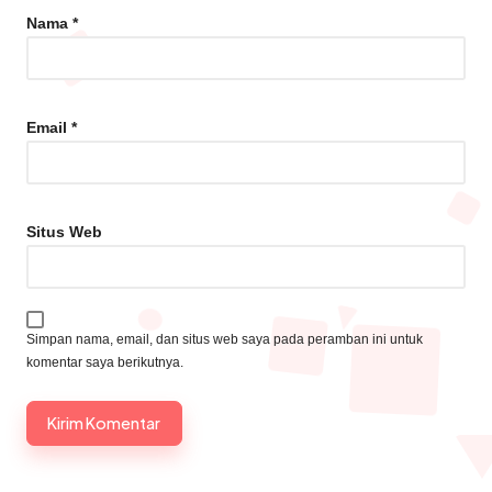
Nama
*
Email
*
Situs Web
Simpan nama, email, dan situs web saya pada peramban ini untuk
komentar saya berikutnya.