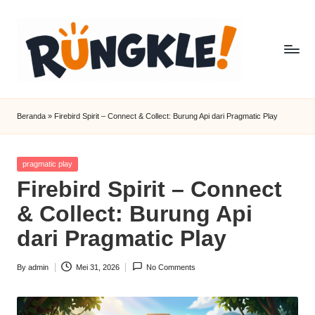
Skip
to
content
R
Best
Slot
U
Beranda
»
Firebird Spirit – Connect & Collect: Burung Api dari Pragmatic Play
Article
N
G
Posted
pragmatic play
in
Firebird Spirit – Connect
K
& Collect: Burung Api
L
dari Pragmatic Play
E
:
By
admin
Mei 31, 2026
No Comments
Posted
B
by
E