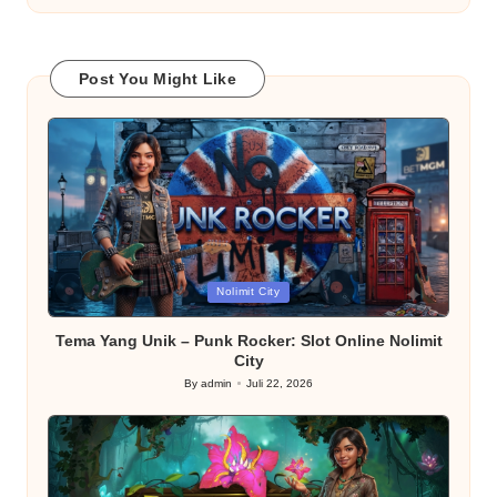
Post You Might Like
Posted
Nolimit City
in
Tema Yang Unik – Punk Rocker: Slot Online Nolimit
City
By
admin
Juli 22, 2026
Posted
by