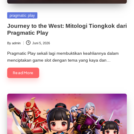
Posted
pragmatic play
in
Journey to the West: Mitologi Tiongkok dari
Pragmatic Play
By
admin
Juni 5, 2026
Posted
by
Pragmatic Play sekali lagi membuktikan keahliannya dalam
menciptakan game slot dengan tema yang kaya dan…
Read More