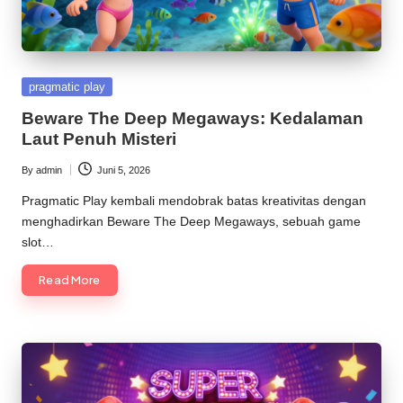
Posted
pragmatic play
in
Beware The Deep Megaways: Kedalaman
Laut Penuh Misteri
By
admin
Juni 5, 2026
Posted
by
Pragmatic Play kembali mendobrak batas kreativitas dengan
menghadirkan Beware The Deep Megaways, sebuah game
slot…
Read More