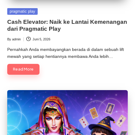
S
Posted
pragmatic play
in
T
Cash Elevator: Naik ke Lantai Kemenangan
dari Pragmatic Play
S
L
By
admin
Juni 5, 2026
Posted
by
O
Pernahkah Anda membayangkan berada di dalam sebuah lift
mewah yang setiap hentiannya membawa Anda lebih…
T
Read More
U
P
D
A
T
E