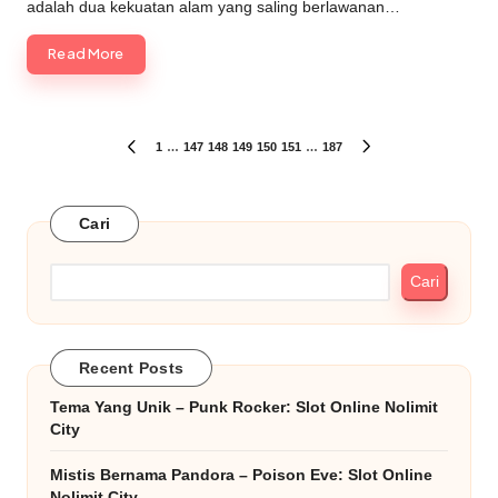
adalah dua kekuatan alam yang saling berlawanan…
Read More
Paginasi
1
…
147
148
149
150
151
…
187
PREVIOUS
NEXT
PAGE
PAGE
pos
Cari
Cari
Recent Posts
Tema Yang Unik – Punk Rocker: Slot Online Nolimit
City
Mistis Bernama Pandora – Poison Eve: Slot Online
Nolimit City