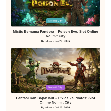
Posted
Nolimit City
in
Mistis Bernama Pandora – Poison Eve: Slot Online
Nolimit City
By
admin
Juli 22, 2026
Posted
by
Posted
Nolimit City
in
Fantasi Dan Bajak laut – Pixies Vs Pirates: Slot
Online Nolimit City
By
admin
Juli 22, 2026
Posted