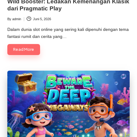
Wild Booster: Ledakan Kemenangan Klasik
dari Pragmatic Play
By
admin
Juni 5, 2026
Posted
by
Dalam dunia slot online yang sering kali dipenuhi dengan tema
fantasi rumit dan cerita yang…
Read More