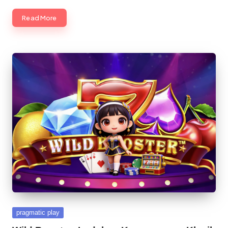
Read More
Posted
pragmatic play
in